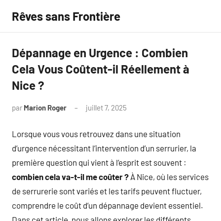
Aller
Rêves sans Frontière
au
contenu
Dépannage en Urgence : Combien
Cela Vous Coûtent-il Réellement à
Nice ?
par
Marion Roger
juillet 7, 2025
Aucun
commentaire
Lorsque vous vous retrouvez dans une situation
d’urgence nécessitant l’intervention d’un serrurier, la
première question qui vient à l’esprit est souvent :
combien cela va-t-il me coûter ?
À Nice, où les services
de serrurerie sont variés et les tarifs peuvent fluctuer,
comprendre le coût d’un dépannage devient essentiel.
Dans cet article, nous allons explorer les différents