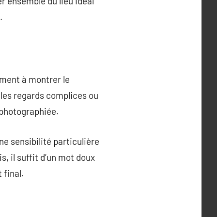
r ensemble du lieu idéal
.
ement à montrer le
 les regards complices ou
 photographiée.
 sensibilité particulière
is, il suffit d’un mot doux
 final.