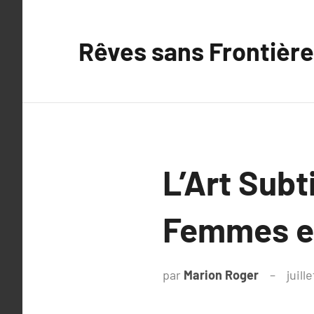
Aller
au
Rêves sans Frontière
contenu
L’Art Subt
Femmes en
par
Marion Roger
juill