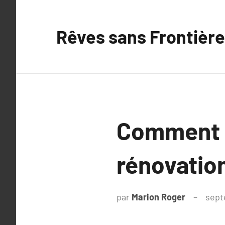
Aller
au
Rêves sans Frontière
contenu
Comment o
rénovatio
par
Marion Roger
sept