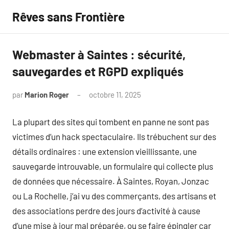
Aller
Rêves sans Frontière
au
contenu
Webmaster à Saintes : sécurité,
sauvegardes et RGPD expliqués
par
Marion Roger
octobre 11, 2025
Aucun
commentaire
La plupart des sites qui tombent en panne ne sont pas
victimes d’un hack spectaculaire. Ils trébuchent sur des
détails ordinaires : une extension vieillissante, une
sauvegarde introuvable, un formulaire qui collecte plus
de données que nécessaire. À Saintes, Royan, Jonzac
ou La Rochelle, j’ai vu des commerçants, des artisans et
des associations perdre des jours d’activité à cause
d’une mise à jour mal préparée, ou se faire épingler car