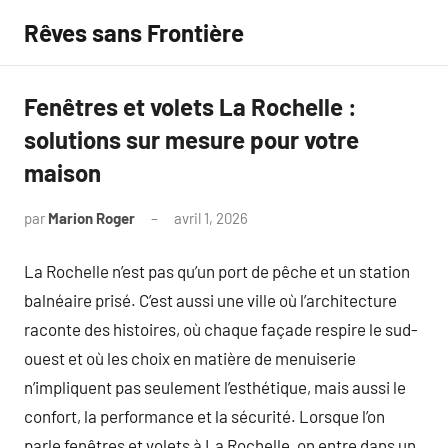
Aller
Rêves sans Frontière
au
contenu
Fenêtres et volets La Rochelle :
solutions sur mesure pour votre
maison
par
Marion Roger
avril 1, 2026
Aucun
commentaire
La Rochelle n’est pas qu’un port de pêche et un station
balnéaire prisé. C’est aussi une ville où l’architecture
raconte des histoires, où chaque façade respire le sud-
ouest et où les choix en matière de menuiserie
n’impliquent pas seulement l’esthétique, mais aussi le
confort, la performance et la sécurité. Lorsque l’on
parle fenêtres et volets à La Rochelle, on entre dans un