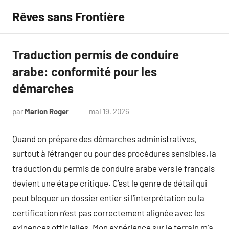
Aller
Rêves sans Frontière
au
contenu
Traduction permis de conduire
arabe: conformité pour les
démarches
par
Marion Roger
mai 19, 2026
Aucun
commentaire
Quand on prépare des démarches administratives,
surtout à l’étranger ou pour des procédures sensibles, la
traduction du permis de conduire arabe vers le français
devient une étape critique. C’est le genre de détail qui
peut bloquer un dossier entier si l’interprétation ou la
certification n’est pas correctement alignée avec les
exigences officielles. Mon expérience sur le terrain m’a