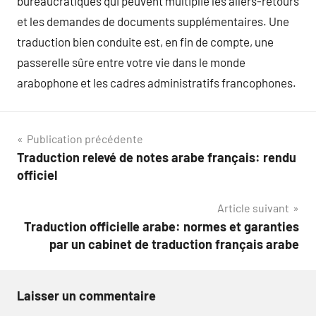
bureaucratiques qui peuvent multiplie les allers-retours
et les demandes de documents supplémentaires. Une
traduction bien conduite est, en fin de compte, une
passerelle sûre entre votre vie dans le monde
arabophone et les cadres administratifs francophones.
Navigation
Publication précédente
Traduction relevé de notes arabe français: rendu
de
officiel
l’article
Article suivant
Traduction officielle arabe: normes et garanties
par un cabinet de traduction français arabe
Laisser un commentaire