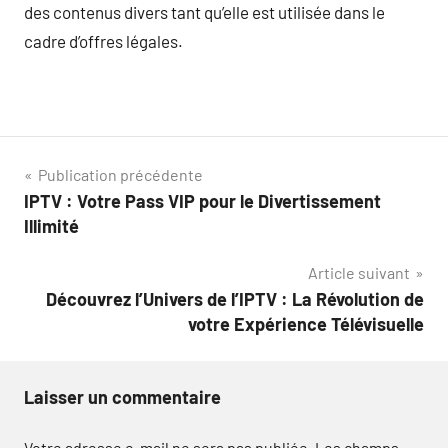
des contenus divers tant qu’elle est utilisée dans le
cadre d’offres légales.
Navigation
Publication précédente
IPTV : Votre Pass VIP pour le Divertissement
de
Illimité
l’article
Article suivant
Découvrez l’Univers de l’IPTV : La Révolution de
votre Expérience Télévisuelle
Laisser un commentaire
Votre adresse e-mail ne sera pas publiée.
Les champs